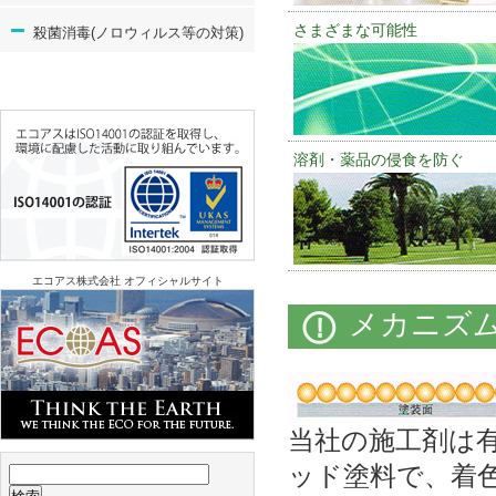
さまざまな可能性
殺菌消毒(ノロウィルス等の対策)
溶剤・薬品の侵食を防ぐ
エコアス株式会社 オフィシャルサイト
メカニズ
当社の施工剤は
ッド塗料で、着
検