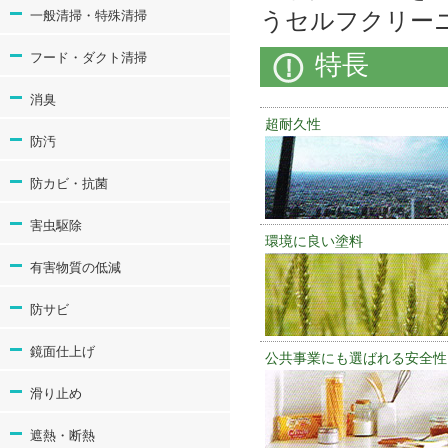
一般清掃・特殊清掃
うセルフクリー
フード・ダクト清掃
特長
消臭
超耐久性
防汚
防カビ・抗菌
害虫駆除
環境に良い塗料
有害物質の低減
防サビ
鏡面仕上げ
公共事業にも選ばれる安全性
滑り止め
遮熱・断熱