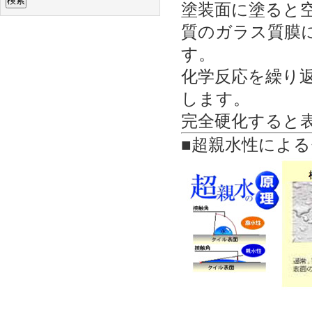
索:
塗装面に塗ると
質のガラス質膜
す。
化学反応を繰り
します。
完全硬化すると
■超親水性によ